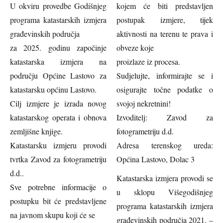
U okviru provedbe Godišnjeg
kojem će biti predstavljen
programa katastarskih izmjera
postupak izmjere, tijek
građevinskih područja
aktivnosti na terenu te prava i
za 2025. godinu započinje
obveze koje
katastarska izmjera na
proizlaze iz procesa.
području Općine Lastovo za
Sudjelujte, informirajte se i
katastarsku općinu Lastovo.
osigurajte točne podatke o
Cilj izmjere je izrada novog
svojoj nekretnini!
katastarskog operata i obnova
Izvoditelj: Zavod za
zemljišne knjige.
fotogrametriju d.d.
Katastarsku izmjeru provodi
Adresa terenskog ureda:
tvrtka Zavod za fotogrametriju
Općina Lastovo, Dolac 3
d.d..
Katastarska izmjera provodi se
Sve potrebne informacije o
u sklopu Višegodišnjeg
postupku bit će predstavljene
programa katastarskih izmjera
na javnom skupu koji će se
građevinskih područja 2021. –