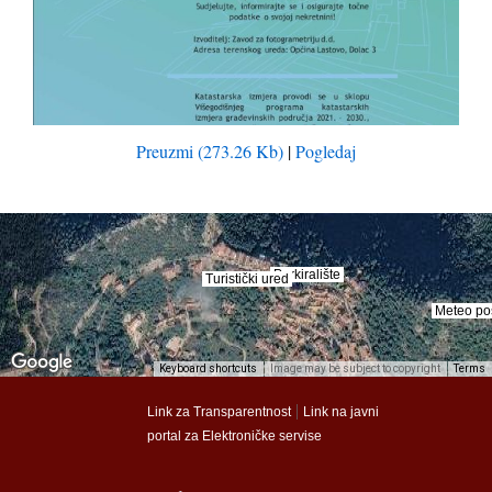
Preuzmi (273.26 Kb)
|
Pogledaj
Parkiralište
Parkiralište
Turistički ured
Turistički ured
Meteo po
Meteo po
Keyboard shortcuts
Image may be subject to copyright
Terms
munalac
munalac
|
Link za Transparentnost
Link na javni
portal za Elektroničke servise
Općina Lastovo
Općina Lastovo
Dom kulture
Dom kulture
Dječji vrtić
Dječji vrtić