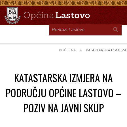
Toggle
navigation
POČETNA
»
KATASTARSKA IZMJERA
KATASTARSKA IZMJERA NA
PODRUČJU OPĆINE LASTOVO –
POZIV NA JAVNI SKUP