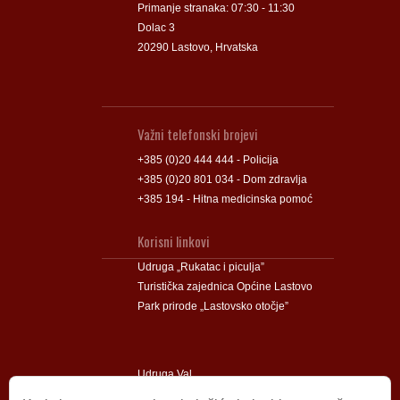
Primanje stranaka: 07:30 - 11:30
Dolac 3
20290 Lastovo, Hrvatska
Važni telefonski brojevi
+385 (0)20 444 444 - Policija
+385 (0)20 801 034 - Dom zdravlja
+385 194 - Hitna medicinska pomoć
Korisni linkovi
Udruga „Rukatac i piculja”
Turistička zajednica Općine Lastovo
Park prirode „Lastovsko otočje”
Udruga Val
Udruga Lastovski Poklad