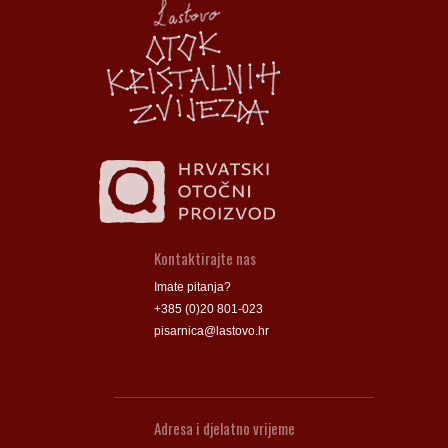
Groblje
Groblje
Kontaktirajte nas
Imate pitanja?
+385 (0)20 801-023
pisarnica@lastovo.hr
Adresa i djelatno vrijeme