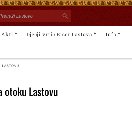
Akti
Dječji vrtić Biser Lastova
Info
U LASTOVU
a otoku Lastovu