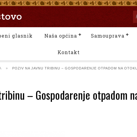
beni glasnik
Naša općina
Samouprava
Kontakt
A
»
POZIV NA JAVNU TRIBINU – GOSPODARENJE OTPADOM NA OTOK
 tribinu – Gospodarenje otpadom n