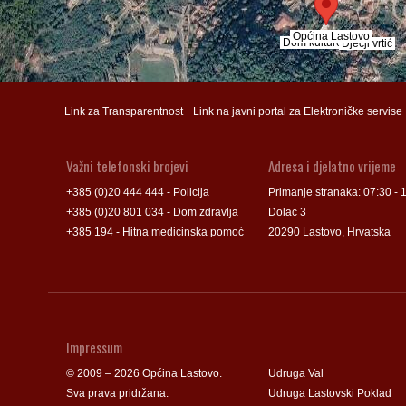
Općina Lastovo
Općina Lastovo
Dom kulture
Dom kulture
Dječji vrtić
Dječji vrtić
Groblje
Groblje
|
Link za Transparentnost
Link na javni portal za Elektroničke servise
Važni telefonski brojevi
Adresa i djelatno vrijeme
+385 (0)20 444 444 - Policija
Primanje stranaka: 07:30 - 
+385 (0)20 801 034 - Dom zdravlja
Dolac 3
+385 194 - Hitna medicinska pomoć
20290 Lastovo, Hrvatska
Impressum
© 2009 – 2026 Općina Lastovo.
Udruga Val
Sva prava pridržana.
Udruga Lastovski Poklad