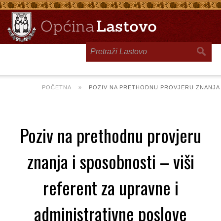
Toggle
navigation
POČETNA
»
POZIV NA PRETHODNU PROVJERU ZNANJA I
Poziv na prethodnu provjeru
znanja i sposobnosti – viši
referent za upravne i
administrativne poslove