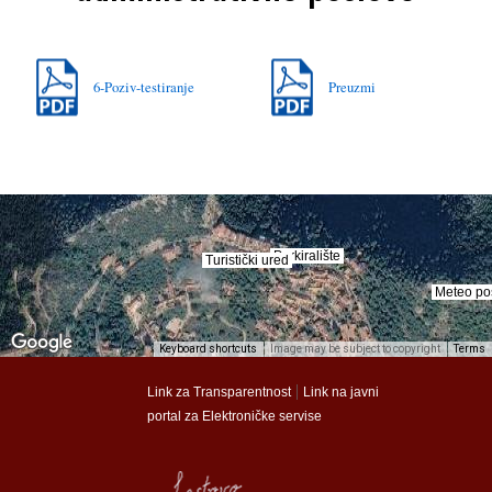
6-Poziv-testiranje
Preuzmi
Parkiralište
Parkiralište
Turistički ured
Turistički ured
Meteo po
Meteo po
Keyboard shortcuts
Image may be subject to copyright
Terms
munalac
munalac
|
Link za Transparentnost
Link na javni
portal za Elektroničke servise
Općina Lastovo
Općina Lastovo
Dom kulture
Dom kulture
Dječji vrtić
Dječji vrtić