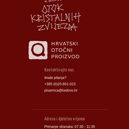
Groblje
Groblje
Kontaktirajte nas
Imate pitanja?
+385 (0)20 801-023
pisarnica@lastovo.hr
Adresa i djelatno vrijeme
Primanje stranaka: 07:30 - 11:30