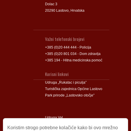
Dolac 3
20290 Lastovo, Hrvatska
Važni telefonski brojevi
+385 (0)20 444 444 - Policija
+385 (0)20 801 034 - Dom zdravlja
+385 194 - Hitna medicinska pomoć
Korisni linkovi
Udruga „Rukatac i piculja”
Turistička zajednica Općine Lastovo
Park prirode „Lastovsko otočje”
Udruga Val
Udruga Lastovski Poklad
Koristim strogo potrebne kolačiće kako bi ovo mrežno