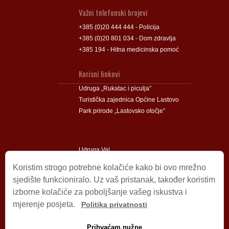
Važni telefonski brojevi
+385 (0)20 444 444 - Policija
+385 (0)20 801 034 - Dom zdravlja
+385 194 - Hitna medicinska pomoć
Korisni linkovi
Udruga „Rukatac i piculja”
Turistička zajednica Općine Lastovo
Park prirode „Lastovsko otočje”
Udruga Val
Udruga Lastovski Poklad
Koristim strogo potrebne kolačiće kako bi ovo mrežno
sjedište funkcioniralo. Uz vaš pristanak, također koristim
izborne kolačiće za poboljšanje vašeg iskustva i
Impressum
mjerenje posjeta.
Politika privatnosti
© 2009 – 2026 Općina Lastovo.
Sva prava pridržana.
Prihvaćam nužne