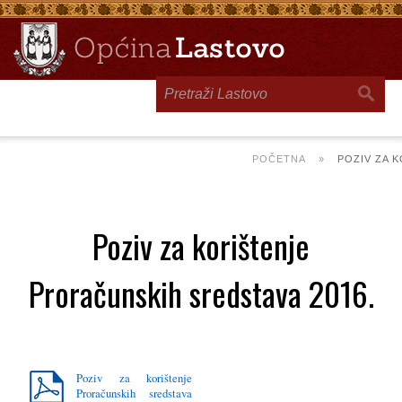
Toggle
navigation
POČETNA
»
POZIV ZA 
Poziv za korištenje
Proračunskih sredstava 2016.
Poziv za korištenje
Proračunskih sredstava