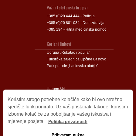
Važni telefonski brojevi
+385 (0)20 444 444 - Policija
+385 (0)20 801 034 - Dom zdravlja
+385 194 - Hitna medicinska pomoć
Korisni linkovi
Udruga „Rukatac i piculja”
Turistička zajednica Općine Lastovo
Park prirode „Lastovsko otočje”
Udruga Val
Udruga Lastovski Poklad
Koristim strogo potrebne kolačiće kako bi ovo mrežno
sjedište funkcioniralo. Uz vaš pristanak, također koristim
izborne kolačiće za poboljšanje vašeg iskustva i
Impressum
mjerenje posjeta.
Politika privatnosti
© 2009 – 2026 Općina Lastovo.
Sva prava pridržana.
Prihvaćam nužne