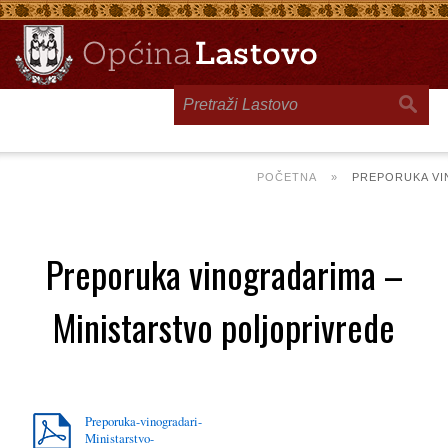
Toggle
navigation
POČETNA
»
PREPORUKA VI
Preporuka vinogradarima –
Ministarstvo poljoprivrede
Preporuka-vinogradari-
Ministarstvo-