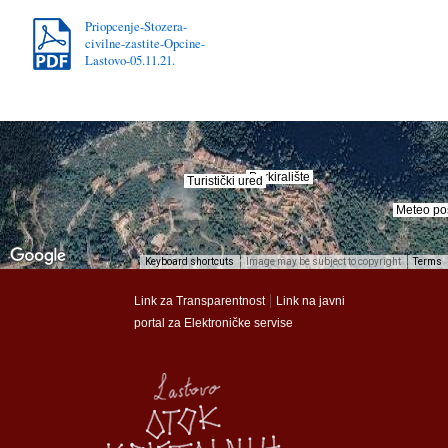
Priopcenje-Stozera-
civilne-zastite-Opcine-
Lastovo-05.11.21.
Parkiralište
Parkiralište
Turistički ured
Turistički ured
Meteo po
Meteo po
Keyboard shortcuts
Image may be subject to copyright
Terms
munalac
munalac
|
Link za Transparentnost
Link na javni
portal za Elektroničke servise
Općina Lastovo
Općina Lastovo
Dom kulture
Dom kulture
Dječji vrtić
Dječji vrtić
Groblje
Groblje