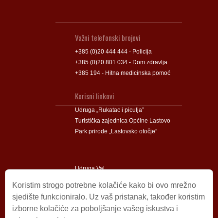
Važni telefonski brojevi
+385 (0)20 444 444 - Policija
+385 (0)20 801 034 - Dom zdravlja
+385 194 - Hitna medicinska pomoć
Korisni linkovi
Udruga „Rukatac i piculja”
Turistička zajednica Općine Lastovo
Park prirode „Lastovsko otočje”
Udruga Val
Udruga Lastovski Poklad
Koristim strogo potrebne kolačiće kako bi ovo mrežno
sjedište funkcioniralo. Uz vaš pristanak, također koristim
izborne kolačiće za poboljšanje vašeg iskustva i
Impressum