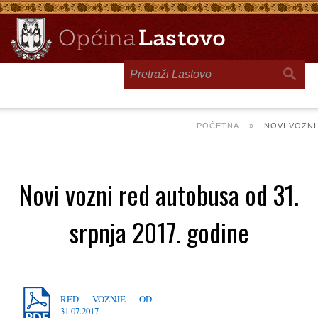
Toggle
navigation
POČETNA
»
NOVI VOZNI
Novi vozni red autobusa od 31.
srpnja 2017. godine
RED VOŽNJE OD
31.07.2017