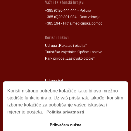
Važni telefonski brojevi
+385 (0)20 444 444 - Policija
+385 (0)20 801 034 - Dom zdravlja
+385 194 - Hitna medicinska pomoć
Korisni linkovi
Udruga „Rukatac i piculja”
Turistička zajednica Općine Lastovo
Park prirode „Lastovsko otočje”
Udruga Val
Udruga Lastovski Poklad
Koristim strogo potrebne kolačiće kako bi ovo mrežno
sjedište funkcioniralo. Uz vaš pristanak, također koristim
izborne kolačiće za poboljšanje vašeg iskustva i
Impressum
mjerenje posjeta.
Politika privatnosti
© 2009 – 2026 Općina Lastovo.
Sva prava pridržana.
Prihvaćam nužne
Dizajn i podrška:
Stjepan Tafra