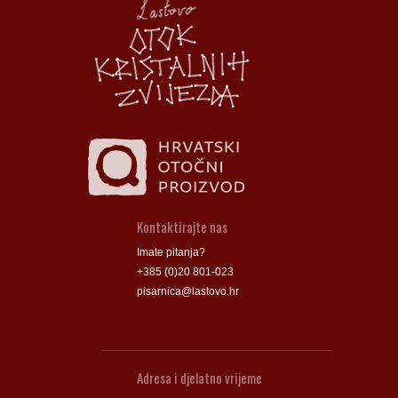
Groblje
Groblje
Kontaktirajte nas
Imate pitanja?
+385 (0)20 801-023
pisarnica@lastovo.hr
Adresa i djelatno vrijeme