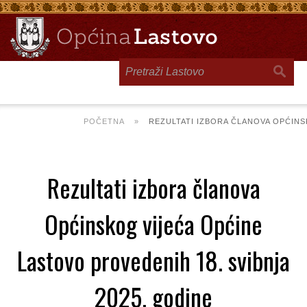
Toggle
navigation
POČETNA
»
REZULTATI IZBORA ČLANOVA OPĆINS
Rezultati izbora članova
Općinskog vijeća Općine
Lastovo provedenih 18. svibnja
2025. godine