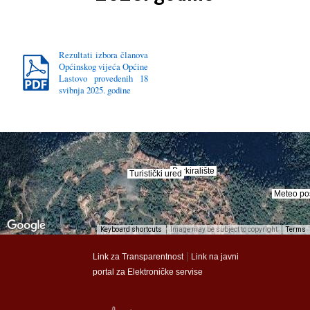
Rezultati izbora članova
Općinskog vijeća Općine
Lastovo provedenih 18
svibnja 2025. godine
Parkiralište
Parkiralište
Turistički ured
Turistički ured
Meteo po
Meteo po
Keyboard shortcuts
Image may be subject to copyright
Terms
munalac
munalac
|
Link za Transparentnost
Link na javni
portal za Elektroničke servise
Općina Lastovo
Općina Lastovo
Dom kulture
Dom kulture
Dječji vrtić
Dječji vrtić