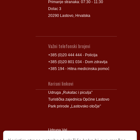
Primanje stranaka: 07:30 - 11:30
Dolac 3
20290 Lastovo, Hrvatska
Važni telefonski brojevi
+385 (0)20 444 444 - Policija
+385 (0)20 801 034 - Dom zdravlja
+385 194 - Hitna medicinska pomoć
Korisni linkovi
Udruga „Rukatac i piculja”
Turistička zajednica Općine Lastovo
Park prirode „Lastovsko otočje”
Udruga Val
Udruga Lastovski Poklad