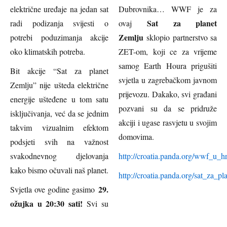
električne uređaje na jedan sat
Dubrovnika… WWF je za
Sat za planet
radi podizanja svijesti o
ovaj
Zemlju
potrebi poduzimanja akcije
sklopio partnerstvo sa
oko klimatskih potreba.
ZET-om, koji ce za vrijeme
samog Earth Houra prigušiti
Bit akcije “Sat za planet
svjetla u zagrebačkom javnom
Zemlju” nije ušteda električne
prijevozu. Dakako, svi građani
energije ušteđene u tom satu
pozvani su da se pridruže
isključivanja, već da se jednim
akciji i ugase rasvjetu u svojim
takvim vizualnim efektom
domovima.
podsjeti svih na važnost
svakodnevnog djelovanja
http://croatia.panda.org/wwf_u_hr
kako bismo očuvali naš planet.
http://croatia.panda.org/sat_za_p
29.
Svjetla ove godine gasimo
ožujka u 20:30 sati!
Svi su