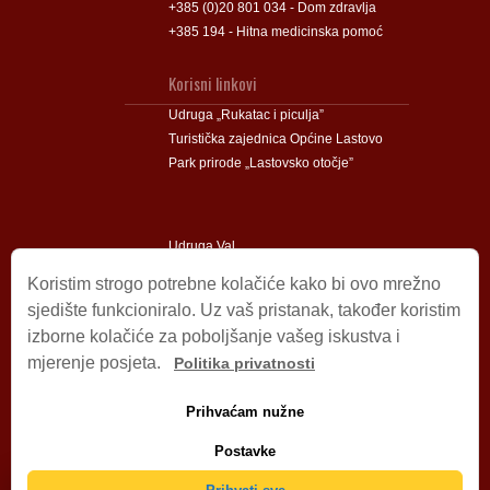
+385 (0)20 801 034 - Dom zdravlja
+385 194 - Hitna medicinska pomoć
Korisni linkovi
Udruga „Rukatac i piculja”
Turistička zajednica Općine Lastovo
Park prirode „Lastovsko otočje”
Udruga Val
Udruga Lastovski Poklad
Koristim strogo potrebne kolačiće kako bi ovo mrežno
sjedište funkcioniralo. Uz vaš pristanak, također koristim
izborne kolačiće za poboljšanje vašeg iskustva i
Impressum
mjerenje posjeta.
Politika privatnosti
© 2009 – 2026 Općina Lastovo.
Sva prava pridržana.
Prihvaćam nužne
Dizajn i podrška:
Stjepan Tafra
Izjava o privatnosti
.
Postavke
Izjava o pristupačnosti
.