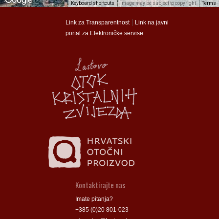
Keyboard shortcuts
Image may be subject to copyright
Terms
munalac
munalac
|
Link za Transparentnost
Link na javni
portal za Elektroničke servise
Općina Lastovo
Općina Lastovo
Dom kulture
Dom kulture
Dječji vrtić
Dječji vrtić
Groblje
Groblje
Kontaktirajte nas
Imate pitanja?
+385 (0)20 801-023