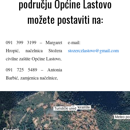
području Općine Lastovo
možete postaviti na:
091 399 3199 – Margaret
e-mail:
Hropić, načelnica Stožera
stozerczlastovo@gmail.com
civilne zaštite Općine Lastovo,
091 725 5489 – Antonia
Barbić, zamjenica načelnice,
Parkiralište
Parkiralište
Turistički ured
Turistički ured
Meteo po
Meteo po