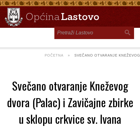
Toggle
navigation
POČETNA
»
SVEČANO OTVARANJE KNEŽEVOG D
Svečano otvaranje Kneževog
dvora (Palac) i Zavičajne zbirke
u sklopu crkvice sv. Ivana