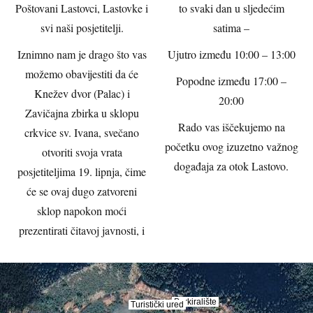
Poštovani Lastovci, Lastovke i
to svaki dan u sljedećim
svi naši posjetitelji.
satima –
Iznimno nam je drago što vas
Ujutro između 10:00 – 13:00
možemo obavijestiti da će
Popodne između 17:00 –
Knežev dvor (Palac) i
20:00
Zavičajna zbirka u sklopu
Rado vas iščekujemo na
crkvice sv. Ivana, svečano
početku ovog izuzetno važnog
otvoriti svoja vrata
događaja za otok Lastovo.
posjetiteljima 19. lipnja, čime
će se ovaj dugo zatvoreni
sklop napokon moći
prezentirati čitavoj javnosti, i
Parkiralište
Parkiralište
Turistički ured
Turistički ured