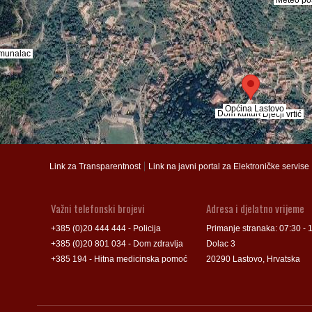
munalac
munalac
Općina Lastovo
Općina Lastovo
Dom kulture
Dom kulture
Dječji vrtić
Dječji vrtić
Groblje
Groblje
|
Link za Transparentnost
Link na javni portal za Elektroničke servise
Važni telefonski brojevi
Adresa i djelatno vrijeme
+385 (0)20 444 444 - Policija
Primanje stranaka: 07:30 - 
+385 (0)20 801 034 - Dom zdravlja
Dolac 3
+385 194 - Hitna medicinska pomoć
20290 Lastovo, Hrvatska