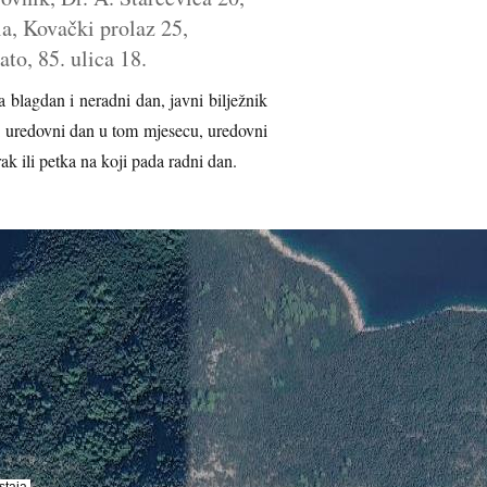
a, Kovački prolaz 25,
to, 85. ulica 18.
dan i neradni dan, javni bilježnik
i uredovni dan u tom mjesecu, uredovni
ak ili petka na koji pada radni dan.
staja
staja