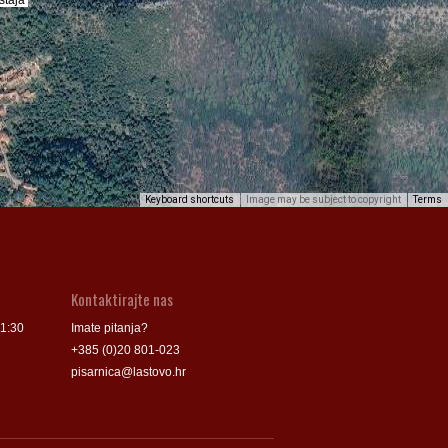
Keyboard shortcuts
Image may be subject to copyright
Terms
Kontaktirajte nas
11:30
Imate pitanja?
+385 (0)20 801-023
pisarnica@lastovo.hr