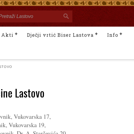
Akti
Dječji vrtić Biser Lastova
Info
ASTOVO
ćine Lastovo
vnik, Vukovarska 17,
ik, Vukovarska 19,
ovnik, Dr. A. Starčevića 20,