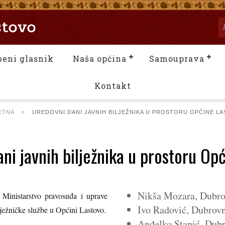
beni glasnik
Naša općina
Samouprava
Kontakt
ETNA
»
UREDOVNI DANI JAVNIH BILJEŽNIKA U PROSTORU OPĆINE L
ni javnih bilježnika u prostoru Op
Nikša Mozara, Dubro
tarstvo pravosuđa i uprave
Ivo Radović, Dubrovn
lježničke službe u Općini Lastovo.
Anđelko Stanić, Dubr