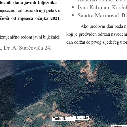
dovnih dana javnih bilježnika
u
Ivna Kaliman, Korčul
drugi petak u
 mjesečno, odnosno
Sandra Marinović, Bla
čevši od mjeseca ožujka 2021.
Ako uredovni dan pada na blag
koji je predviđen održati naveden
izmjenično redom javni bilježnici:
dan održat će prvog sljedećeg utor
 Dr. A. Starčevića 24,
Parkiralište
Parkiralište
Turistički ured
Turistički ured
Meteo po
Meteo po