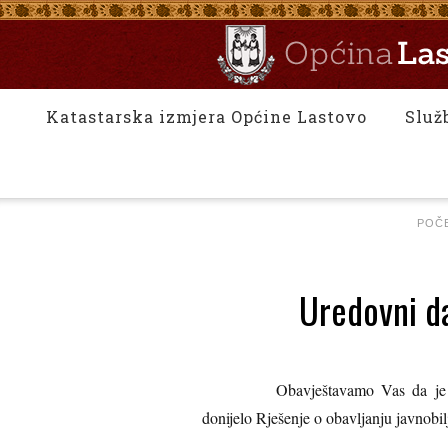
Katastarska izmjera Općine Lastovo
Služ
POČ
Uredovni da
Obavještavamo Vas da je Minis
donijelo Rješenje o obavljanju javnobi