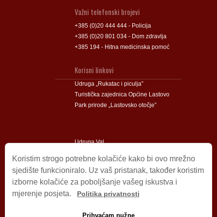
Važni telefonski brojevi
+385 (0)20 444 444 - Policija
+385 (0)20 801 034 - Dom zdravlja
+385 194 - Hitna medicinska pomoć
Korisni linkovi
Udruga „Rukatac i piculja”
Turistička zajednica Općine Lastovo
Park prirode „Lastovsko otočje”
Udruga Val
Udruga Lastovski Poklad
Koristim strogo potrebne kolačiće kako bi ovo mrežno
sjedište funkcioniralo. Uz vaš pristanak, također koristim
izborne kolačiće za poboljšanje vašeg iskustva i
Impressum
mjerenje posjeta.
Politika privatnosti
© 2009 – 2026 Općina Lastovo.
Sva prava pridržana.
Prihvaćam nužne