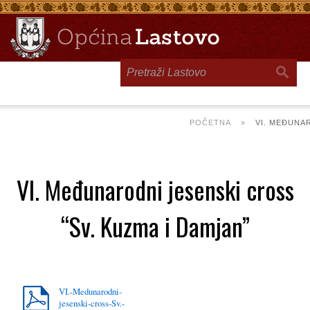
Toggle
navigation
POČETNA
»
VI. MEĐUNAR
VI. Međunarodni jesenski cross
“Sv. Kuzma i Damjan”
VI.-Medunarodni-
jesenski-cross-Sv.-