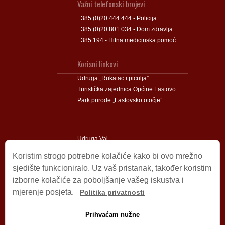
Važni telefonski brojevi
+385 (0)20 444 444 - Policija
+385 (0)20 801 034 - Dom zdravlja
+385 194 - Hitna medicinska pomoć
Korisni linkovi
Udruga „Rukatac i piculja”
Turistička zajednica Općine Lastovo
Park prirode „Lastovsko otočje”
Udruga Val
Udruga Lastovski Poklad
Koristim strogo potrebne kolačiće kako bi ovo mrežno
sjedište funkcioniralo. Uz vaš pristanak, također koristim
izborne kolačiće za poboljšanje vašeg iskustva i
Impressum
mjerenje posjeta.
Politika privatnosti
© 2009 – 2026 Općina Lastovo.
Sva prava pridržana.
Prihvaćam nužne
Dizajn i podrška:
Stjepan Tafra