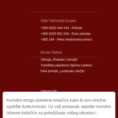
Važni telefonski brojevi
+385 (0)20 444 444 - Policija
+385 (0)20 801 034 - Dom zdravlja
+385 194 - Hitna medicinska pomoć
Korisni linkovi
Udruga „Rukatac i piculja”
Turistička zajednica Općine Lastovo
Park prirode „Lastovsko otočje”
Udruga Val
Udruga Lastovski Poklad
Koristim strogo potrebne kolačiće kako bi ovo mrežno
sjedište funkcioniralo. Uz vaš pristanak, također koristim
izborne kolačiće za poboljšanje vašeg iskustva i
Impressum