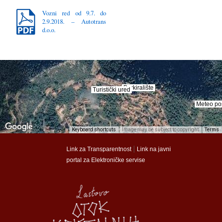
Vozni red od 9.7. do
2.9.2018. – Autotrans
d.o.o.
Parkiralište
Parkiralište
Turistički ured
Turistički ured
Meteo po
Meteo po
Keyboard shortcuts
Image may be subject to copyright
Terms
munalac
munalac
|
Link za Transparentnost
Link na javni
portal za Elektroničke servise
Općina Lastovo
Općina Lastovo
Dom kulture
Dom kulture
Dječji vrtić
Dječji vrtić
Groblje
Groblje