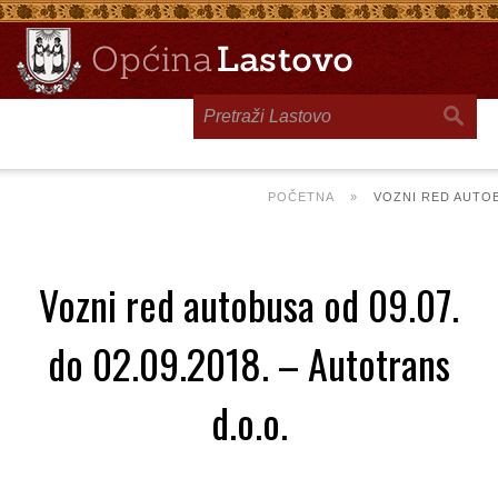
Toggle
navigation
POČETNA
»
VOZNI RED AUTOBU
Vozni red autobusa od 09.07.
do 02.09.2018. – Autotrans
d.o.o.