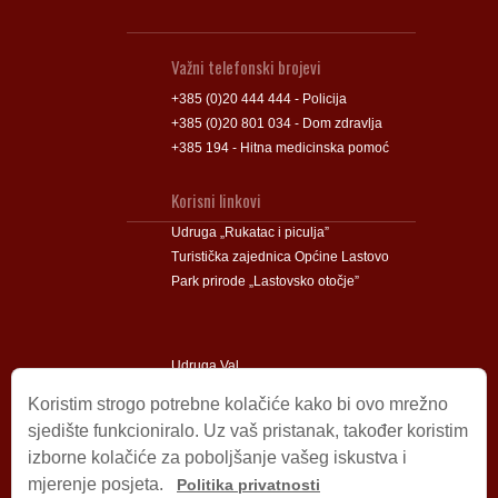
Važni telefonski brojevi
+385 (0)20 444 444 - Policija
+385 (0)20 801 034 - Dom zdravlja
+385 194 - Hitna medicinska pomoć
Korisni linkovi
Udruga „Rukatac i piculja”
Turistička zajednica Općine Lastovo
Park prirode „Lastovsko otočje”
Udruga Val
Udruga Lastovski Poklad
Koristim strogo potrebne kolačiće kako bi ovo mrežno
sjedište funkcioniralo. Uz vaš pristanak, također koristim
izborne kolačiće za poboljšanje vašeg iskustva i
Impressum
mjerenje posjeta.
Politika privatnosti