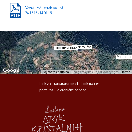
Vozni red autobusa od
24.12.18.-14.01.19.
Parkiralište
Parkiralište
Turistički ured
Turistički ured
Meteo po
Meteo po
Keyboard shortcuts
Image may be subject to copyright
Terms
munalac
munalac
|
Link za Transparentnost
Link na javni
portal za Elektroničke servise
Općina Lastovo
Općina Lastovo
Dom kulture
Dom kulture
Dječji vrtić
Dječji vrtić
Groblje
Groblje