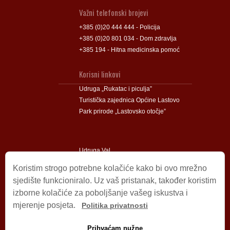
Važni telefonski brojevi
+385 (0)20 444 444 - Policija
+385 (0)20 801 034 - Dom zdravlja
+385 194 - Hitna medicinska pomoć
Korisni linkovi
Udruga „Rukatac i piculja”
Turistička zajednica Općine Lastovo
Park prirode „Lastovsko otočje”
Udruga Val
Udruga Lastovski Poklad
Koristim strogo potrebne kolačiće kako bi ovo mrežno
sjedište funkcioniralo. Uz vaš pristanak, također koristim
izborne kolačiće za poboljšanje vašeg iskustva i
Impressum
mjerenje posjeta.
Politika privatnosti
© 2009 – 2026 Općina Lastovo.
Sva prava pridržana.
Prihvaćam nužne