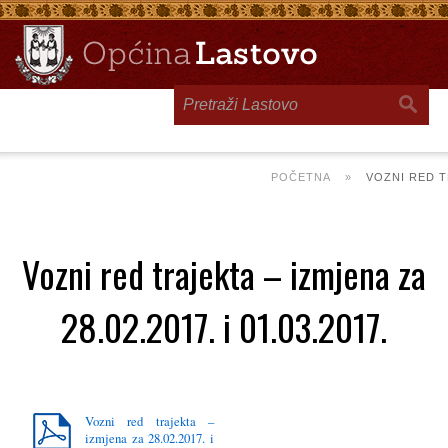
Toggle
navigation
POČETNA
»
VOZNI RED TR
Vozni red trajekta – izmjena za
28.02.2017. i 01.03.2017.
Vozni red trajekta –
izmjena za 28.02.2017. i