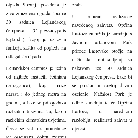
otpada Sozanj, posađena je
zraka.
živa zimzelena ograda, točnije
U pripremi realizacije
30 sadnica Lejlandskog
navedenog zahvata, Općina
čempresa (Cupressocyparis
Lastovo zatražila je suradnju s
leylandii), kojoj je osnovna
Javnom ustanovom Park
funkcija zaštita od pogleda na
prirode Lastovsko otočje, na
odlagalište otpada.
način da i oni sudjeluju sa
Lejlandskoi čempres je jedna
nabavom još 30 sadnica
od najbrže rastućih četinjara
Lejlanskog čempresa, kako bi
(crnogorica), koja može
se prostor u cijeloj dužini
narasti i do jednog metra na
ozelenio. Nažalost Park je
godinu, a lako se prilagođava
odbio suradnju te će Općina
različitim tipovima tla, kao i
Lastovo, u narednom
različitim klimatskim uvjetima.
razdoblju, realizirati zahvat u
Često se sadi uz prometnice
cijelosti.
jer osigurava dobru zvučnu