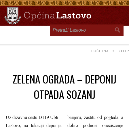
Toggle
navigation
POČETNA
»
ZELE
ZELENA OGRADA – DEPONIJ
OTPADA SOZANJ
Uz državnu cestu D119 Ubli –
barijeru, zaštitu od pogleda, a
Lastovo, na lokaciji deponija
dobro podnosi onečišćenje