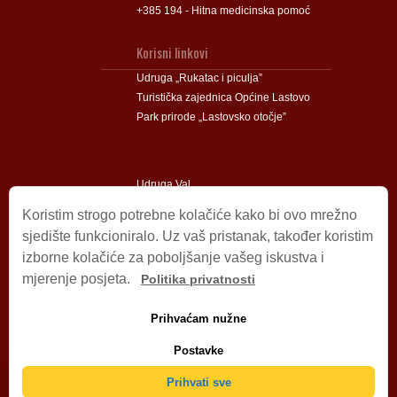
+385 194 - Hitna medicinska pomoć
Korisni linkovi
Udruga „Rukatac i piculja”
Turistička zajednica Općine Lastovo
Park prirode „Lastovsko otočje”
Udruga Val
Udruga Lastovski Poklad
Koristim strogo potrebne kolačiće kako bi ovo mrežno
sjedište funkcioniralo. Uz vaš pristanak, također koristim
izborne kolačiće za poboljšanje vašeg iskustva i
Impressum
mjerenje posjeta.
Politika privatnosti
© 2009 – 2026 Općina Lastovo.
Sva prava pridržana.
Prihvaćam nužne
Dizajn i podrška:
Stjepan Tafra
Izjava o privatnosti
.
Postavke
Izjava o pristupačnosti
.
Prihvati sve