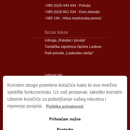
+385 (0)20 444 444 - Policija
+385 (0)20 801 034 - Dom zdravlja
+385 194 - Hitna medicinska pomoć
Korisni linkovi
Udruga „Rukatac i piculja”
Turistička zajednica Općine Lastovo
Park prirode „Lastovsko otočje”
Udruga Val
Udruga Lastovski Poklad
Koristim strogo potrebne kolačiće kako bi ovo mrežno
sjedište funkcioniralo. Uz vaš pristanak, također koristim
izborne kolačiće za poboljšanje vašeg iskustva i
Impressum
mjerenje posjeta.
Politika privatnosti
© 2009 – 2026 Općina Lastovo.
Sva prava pridržana.
Prihvaćam nužne
Dizajn i podrška:
Stjepan Tafra
Izjava o privatnosti
.
Postavke