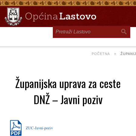
Toggle
navigation
POČETNA
»
ŽUPANIJ
Županijska uprava za ceste
DNŽ – Javni poziv
ZUC-Javni-poziv