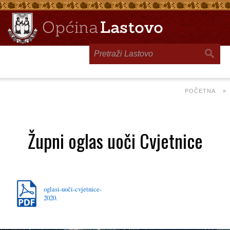
Toggle
navigation
POČETNA
»
Župni oglas uoči Cvjetnice
oglasi-uoči-cvjetnice-
2020.