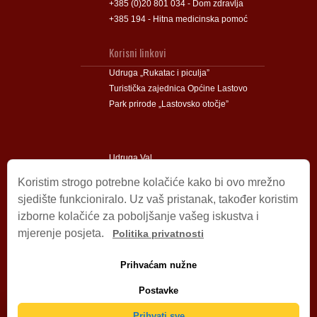
+385 (0)20 801 034 - Dom zdravlja
+385 194 - Hitna medicinska pomoć
Korisni linkovi
Udruga „Rukatac i piculja”
Turistička zajednica Općine Lastovo
Park prirode „Lastovsko otočje”
Udruga Val
Udruga Lastovski Poklad
Koristim strogo potrebne kolačiće kako bi ovo mrežno
sjedište funkcioniralo. Uz vaš pristanak, također koristim
izborne kolačiće za poboljšanje vašeg iskustva i
Impressum
mjerenje posjeta.
Politika privatnosti
© 2009 – 2026 Općina Lastovo.
Sva prava pridržana.
Prihvaćam nužne
Dizajn i podrška:
Stjepan Tafra
Izjava o privatnosti
.
Postavke
Izjava o pristupačnosti
.
Prihvati sve