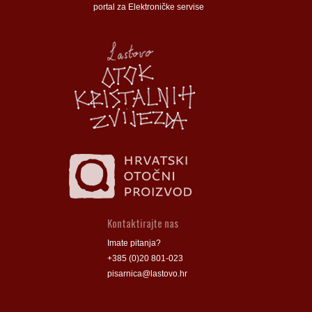
portal za Elektroničke servise
Općina Lastovo
Općina Lastovo
Dom kulture
Dom kulture
Dječji vrtić
Dječji vrtić
Groblje
Groblje
Kontaktirajte nas
Imate pitanja?
+385 (0)20 801-023
pisarnica@lastovo.hr