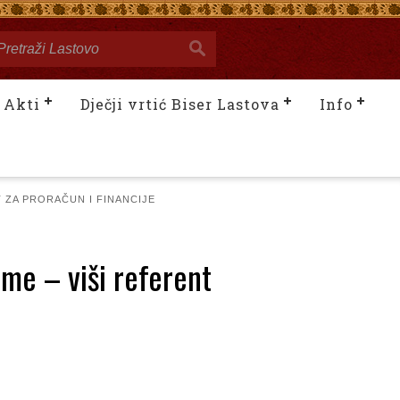
Akti
Dječji vrtić Biser Lastova
Info
 ZA PRORAČUN I FINANCIJE
eme – viši referent