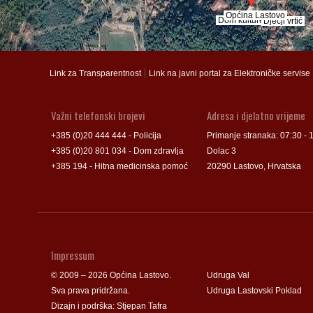
Općina Lastovo
Općina Lastovo
Dom kulture
Dom kulture
Dječji vrtić
Dječji vrtić
Groblje
Groblje
|
Link za Transparentnost
Link na javni portal za Elektroničke servise
Važni telefonski brojevi
Adresa i djelatno vrijeme
+385 (0)20 444 444 - Policija
Primanje stranaka: 07:30 - 
+385 (0)20 801 034 - Dom zdravlja
Dolac 3
+385 194 - Hitna medicinska pomoć
20290 Lastovo, Hrvatska
Impressum
© 2009 – 2026 Općina Lastovo.
Udruga Val
Sva prava pridržana.
Udruga Lastovski Poklad
Dizajn i podrška:
Stjepan Tafra