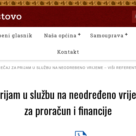
beni glasnik
Naša općina
Samouprava
Kontakt
JEČAJ ZA PRIJAM U SLUŽBU NA NEODREĐENO VRIJEME – VIŠI REFERENT
prijam u službu na neodređeno vrij
za proračun i financije