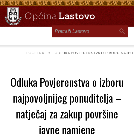
Toggle
navigation
POČETNA
»
ODLUKA POVJERENSTVA O IZBORU NAJPOV
Odluka Povjerenstva o izboru
najpovoljnijeg ponuditelja –
natječaj za zakup površine
javne namjene