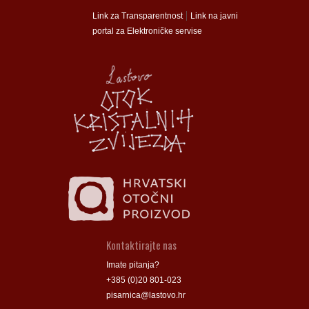
munalac
munalac
|
Link za Transparentnost
Link na javni
portal za Elektroničke servise
Općina Lastovo
Općina Lastovo
Dom kulture
Dom kulture
Dječji vrtić
Dječji vrtić
Groblje
Groblje
Kontaktirajte nas
Imate pitanja?
+385 (0)20 801-023
pisarnica@lastovo.hr