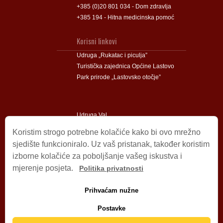
+385 (0)20 801 034 - Dom zdravlja
+385 194 - Hitna medicinska pomoć
Korisni linkovi
Udruga „Rukatac i piculja”
Turistička zajednica Općine Lastovo
Park prirode „Lastovsko otočje”
Udruga Val
Udruga Lastovski Poklad
Koristim strogo potrebne kolačiće kako bi ovo mrežno
sjedište funkcioniralo. Uz vaš pristanak, također koristim
izborne kolačiće za poboljšanje vašeg iskustva i
Impressum
mjerenje posjeta.
Politika privatnosti
© 2009 – 2026 Općina Lastovo.
Sva prava pridržana.
Prihvaćam nužne
Dizajn i podrška:
Stjepan Tafra
Izjava o privatnosti
.
Postavke
Izjava o pristupačnosti
.