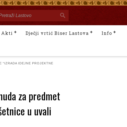
Akti
Dječji vrtić Biser Lastova
Info
E “IZRADA IDEJNE PROJEKTNE
onuda za predmet
etnice u uvali