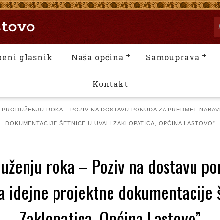
beni glasnik
Naša općina
Samouprava
Kontakt
 PRODUŽENJU ROKA – POZIV NA DOSTAVU PONUDA ZA PREDMET NABAV
DOKUMENTACIJE ŠETNICE U UVALI ZAKLOPATICA, OPĆINA LASTOVO”
duženju roka – Poziv na dostavu p
a idejne projektne dokumentacije š
Zaklopatica, Općina Lastovo”