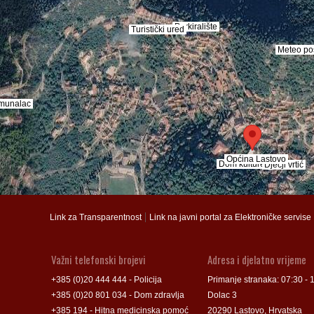
Parkiralište
Parkiralište
Turistički ured
Turistički ured
Meteo po
Meteo po
munalac
munalac
Općina Lastovo
Općina Lastovo
Dom kulture
Dom kulture
Dječji vrtić
Dječji vrtić
Groblje
Groblje
|
Link za Transparentnost
Link na javni portal za Elektroničke servise
Važni telefonski brojevi
Adresa i djelatno vrijeme
+385 (0)20 444 444 - Policija
Primanje stranaka: 07:30 - 
+385 (0)20 801 034 - Dom zdravlja
Dolac 3
+385 194 - Hitna medicinska pomoć
20290 Lastovo, Hrvatska