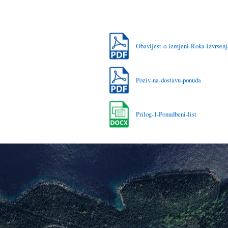
Obavijest-o-izmjeni-Roka-izvrsenj
Poziv-na-dostavu-ponuda
Prilog-1-Ponudbeni-list