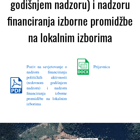
godišnjem nadzoru) i nadzoru
financiranja izborne promidžbe
na lokalnim izborima
Poziv na savjetovanje o
Prijavnica
nadzoru financiranja
političkih aktivnosti
(redovnom godišnjem
nadzoru) i nadzoru
financiranja izborne
promidžbe na lokalnim
izborima