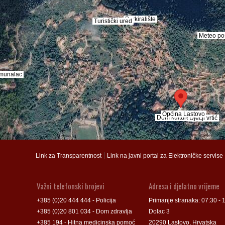
Parkiralište
Parkiralište
Turistički ured
Turistički ured
Meteo po
Meteo po
munalac
munalac
Općina Lastovo
Općina Lastovo
Dom kulture
Dom kulture
Dječji vrtić
Dječji vrtić
Groblje
Groblje
|
Link za Transparentnost
Link na javni portal za Elektroničke servise
Važni telefonski brojevi
Adresa i djelatno vrijeme
+385 (0)20 444 444 - Policija
Primanje stranaka: 07:30 - 
+385 (0)20 801 034 - Dom zdravlja
Dolac 3
+385 194 - Hitna medicinska pomoć
20290 Lastovo, Hrvatska