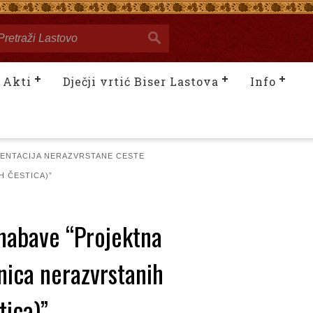
Akti
Dječji vrtić Biser Lastova
Info
MENTACIJA NERAZVRSTANE CESTE
H ČESTICA)”
nabave “Projektna
nica nerazvrstanih
tica)”