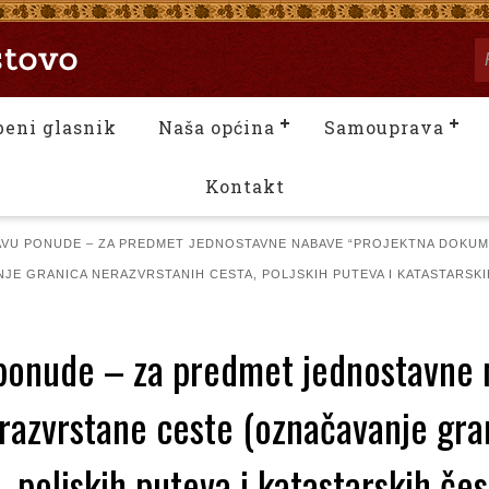
beni glasnik
Naša općina
Samouprava
Kontakt
AVU PONUDE – ZA PREDMET JEDNOSTAVNE NABAVE “PROJEKTNA DOKU
JE GRANICA NERAZVRSTANIH CESTA, POLJSKIH PUTEVA I KATASTARSKI
 ponude – za predmet jednostavne 
azvrstane ceste (označavanje gra
, poljskih puteva i katastarskih čes