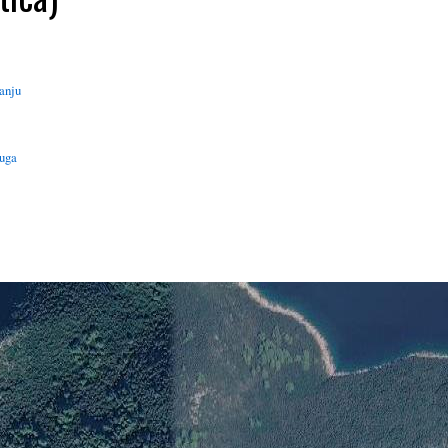
vanju
luga