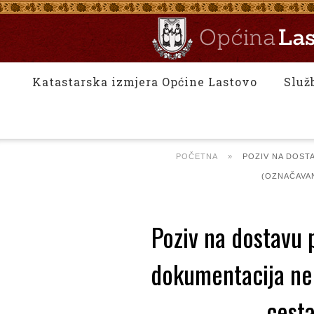
Katastarska izmjera Općine Lastovo
Služ
POČETNA
»
POZIV NA DOST
(OZNAČAVAN
Poziv na dostavu
dokumentacija ner
cesta