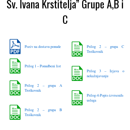
Sv. Ivana Krstitelja” Grupe A,B i
C
Poziv na dostavu ponude
Prilog 2 – grupa C
Troškovnik
Prilog 1 – Ponudbeni list
Prilog 3 – Izjava o
nekažnjavanju
Prilog 2 – grupa A
Troškovnik
Prilog-4-Popis-izvrsenih-
usluga
Prilog 2 – grupa B
Troškovnik