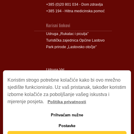
+385 (0)20 801 034 - Dom zdravlja
+385 194 - Hitna medicinska pomoć
Korisni linkovi
Udruga „Rukatac i piculja”
Turistička zajednica Općine Lastovo
Park prirode „Lastovsko otočje”
Udruga Val
Udruga Lastovski Poklad
Koristim strogo potrebne kolačiće kako bi ovo mrežno
sjedište funkcioniralo. Uz vaš pristanak, također koristim
izborne kolačiće za poboljšanje vašeg iskustva i
Impressum
mjerenje posjeta.
Politika privatnosti
© 2009 – 2026 Općina Lastovo.
Sva prava pridržana.
Prihvaćam nužne
Dizajn i podrška:
Stjepan Tafra
Izjava o privatnosti
.
Postavke
Izjava o pristupačnosti
.