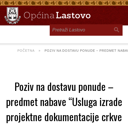
Toggle
navigation
POČETNA
»
POZIV NA DOSTAVU PONUDE – PREDMET NABAV
Poziv na dostavu ponude –
predmet nabave “Usluga izrade
projektne dokumentacije crkve