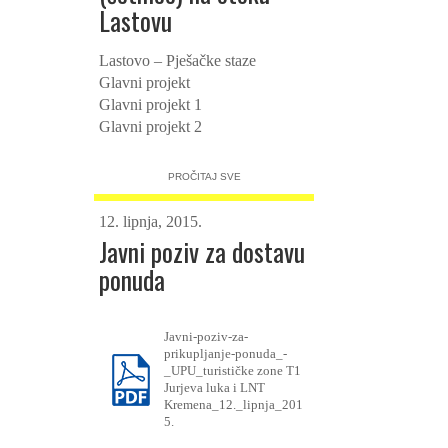
Lastovu
Lastovo – Pješačke staze
Glavni projekt
G
lavni projekt 1
G
lavni projekt 2
PROČITAJ SVE
12. lipnja, 2015.
Javni poziv za dostavu
ponuda
Javni-poziv-za-
prikupljanje-ponuda_-
_UPU_turističke zone T1
Jurjeva luka i LNT
Kremena_12._lipnja_201
5.