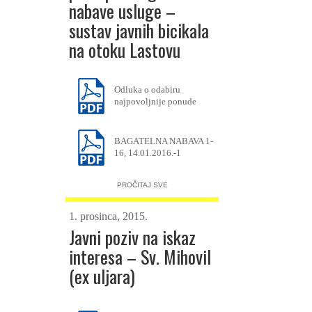
nabave usluge –
sustav javnih bicikala
na otoku Lastovu
Odluka o odabiru
najpovoljnije ponude
BAGATELNA NABAVA 1-
16, 14.01.2016.-1
PROČITAJ SVE
1. prosinca, 2015.
Javni poziv na iskaz
interesa – Sv. Mihovil
(ex uljara)