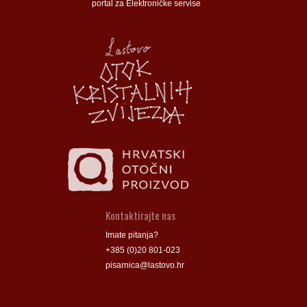
portal za Elektroničke servise
Općina Lastovo
Općina Lastovo
Dom kulture
Dom kulture
Dječji vrtić
Dječji vrtić
Groblje
Groblje
Kontaktirajte nas
Imate pitanja?
+385 (0)20 801-023
pisarnica@lastovo.hr