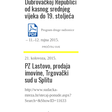
Dubrovačkoj Republici
od kasnog srednjeg
vijeka do 19. stoljeća
Program druge radionice
– 11.-12. rujna 2015.
PROČITAJ SVE
21. kolovoza, 2015.
PZ Lastovo, prodaja
imovine, Trgovački
sud u Splitu
http://www.sudacka-
mreza.hr/stecaj-ponude.aspx?
Search=&ShowID=11633