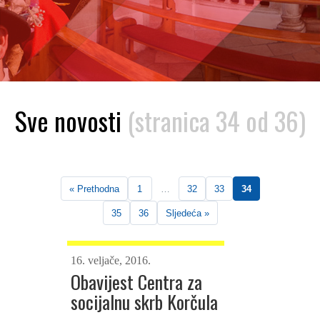
Sve novosti
(stranica 34 od 36)
« Prethodna
1
…
32
33
34
35
36
Sljedeća »
16. veljače, 2016.
Obavijest Centra za
socijalnu skrb Korčula