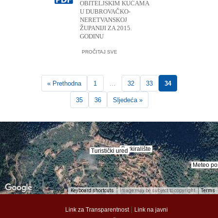
OBITELJSKIM KUĆAMA
U DUBROVAČKO-
NERETVANSKOJ
ŽUPANIJI ZA 2015.
GODINU
PROČITAJ SVE
« Prethodna
1
…
32
33
34
35
36
Sljedeća »
Parkiralište
Parkiralište
Turistički ured
Turistički ured
Meteo po
Meteo po
Keyboard shortcuts
Image may be subject to copyright
Terms
munalac
munalac
|
Link za Transparentnost
Link na javni