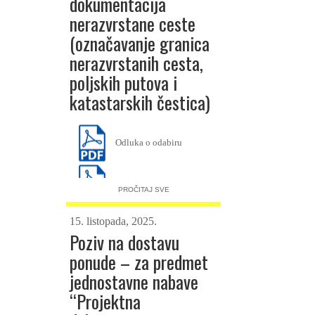
dokumentacija
programa_projekta –
nerazvrstane ceste
Obrazac 4
(označavanje granica
nerazvrstanih cesta,
PROR-POT
poljskih putova i
katastarskih čestica)
Odluka o odabiru
Zapisnik
PROČITAJ SVE
15. listopada, 2025.
Poziv na dostavu
ponude – za predmet
jednostavne nabave
“Projektna