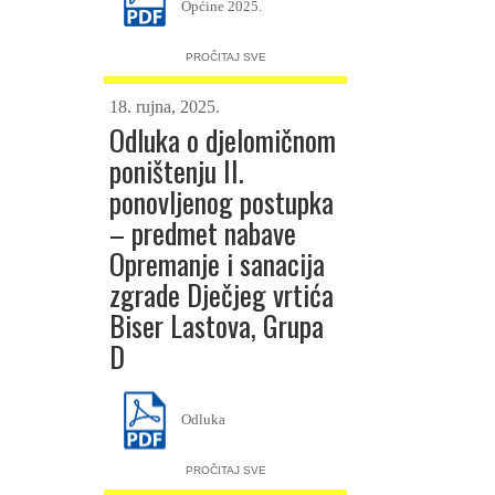
Općine 2025.
posjetiteljima što su svojim
dolaskom uveličali obilježavanje
Dana Općine Lastovo i
PROČITAJ SVE
svetkovine naših zaštitnika sv.
Kuzme i Damjana.
18. rujna, 2025.
Odluka o djelomičnom
poništenju II.
ponovljenog postupka
– predmet nabave
Opremanje i sanacija
zgrade Dječjeg vrtića
Biser Lastova, Grupa
D
Odluka
PROČITAJ SVE