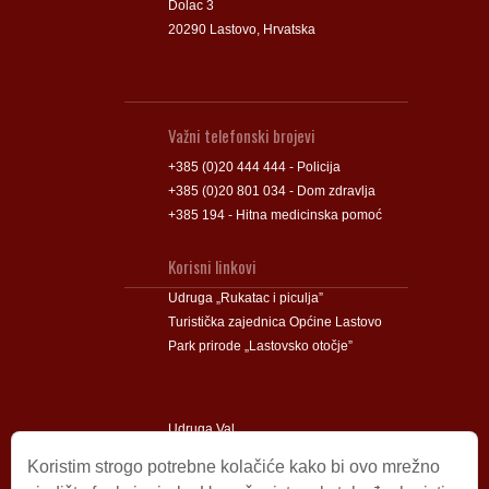
Dolac 3
20290 Lastovo, Hrvatska
Važni telefonski brojevi
+385 (0)20 444 444 - Policija
+385 (0)20 801 034 - Dom zdravlja
+385 194 - Hitna medicinska pomoć
Korisni linkovi
Udruga „Rukatac i piculja”
Turistička zajednica Općine Lastovo
Park prirode „Lastovsko otočje”
Udruga Val
Udruga Lastovski Poklad
Koristim strogo potrebne kolačiće kako bi ovo mrežno