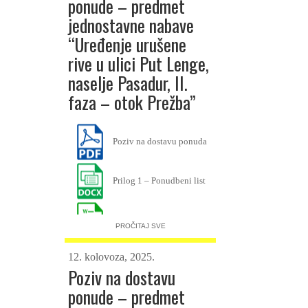
ponude – predmet
jednostavne nabave
“Uređenje urušene
rive u ulici Put Lenge,
naselje Pasadur, II.
faza – otok Prežba”
Poziv na dostavu ponuda
Prilog 1 – Ponudbeni list
Prilog 2 – Troškovnik
PROČITAJ SVE
12. kolovoza, 2025.
Prilog 3 – Izjava o
Poziv na dostavu
nekažnjavanju
ponude – predmet