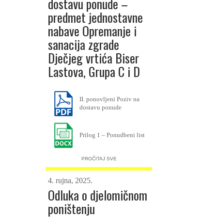
dostavu ponude –
predmet jednostavne
nabave Opremanje i
sanacija zgrade
Dječjeg vrtića Biser
Lastova, Grupa C i D
II. ponovljeni Poziv na
dostavu ponude
Prilog 1 – Ponudbeni list
Prilog 2 – Troškovnik grupa C
PROČITAJ SVE
Prilog 2 – Troškovnik grupa D
4. rujna, 2025.
Prilog 3 – Izjava o
Odluka o djelomičnom
nekažnjavanju
poništenju