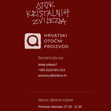
Groblje
Groblje
Kontaktirajte nas
Imate pitanja?
+385 (0)20 801-023
pisarnica@lastovo.hr
Adresa i djelatno vrijeme
Primanje stranaka: 07:30 - 11:30