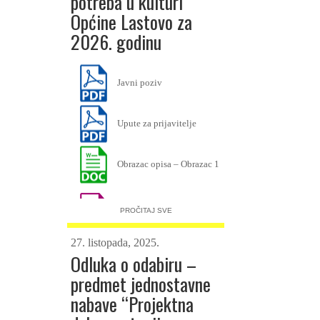
potreba u kulturi
Općine Lastovo za
2026. godinu
Javni poziv
Upute za prijavitelje
Obrazac opisa – Obrazac 1
Obrazac Proračuna –
PROČITAJ SVE
Obrazac 2
27. listopada, 2025.
Odluka o odabiru –
Izjava-Obrazac-3
predmet jednostavne
nabave “Projektna
Obrazac Izvješća o
realizaciji