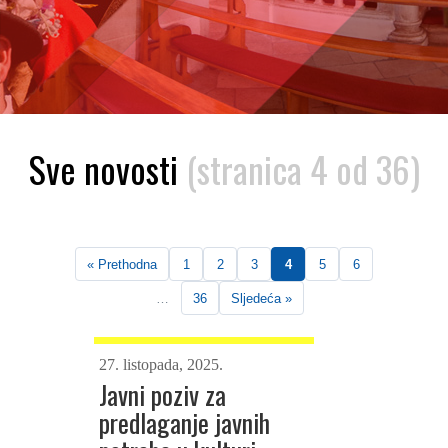
Sve novosti
(stranica 4 od 36)
« Prethodna
1
2
3
4
5
6
…
36
Sljedeća »
27. listopada, 2025.
Javni poziv za
predlaganje javnih