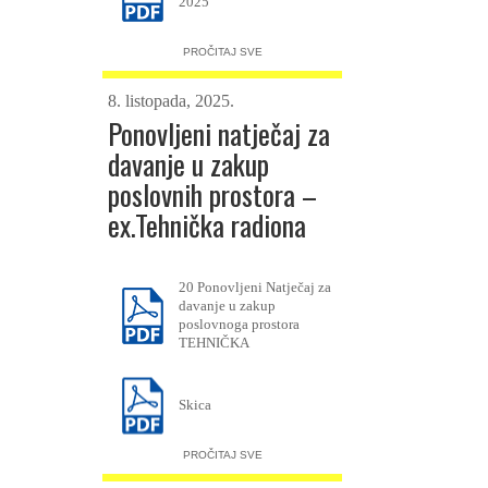
2025
Prilog 4 – Popis izvršenih
usluga
PROČITAJ SVE
8. listopada, 2025.
Ponovljeni natječaj za
davanje u zakup
poslovnih prostora –
ex.Tehnička radiona
20 Ponovljeni Natječaj za
davanje u zakup
poslovnoga prostora
TEHNIČKA
Skica
PROČITAJ SVE