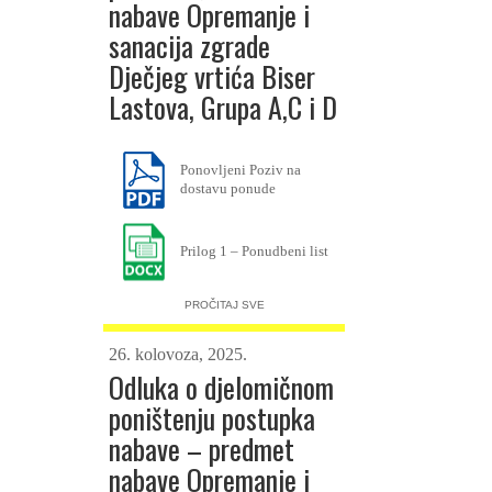
nabave Opremanje i
sanacija zgrade
Dječjeg vrtića Biser
Lastova, Grupa A,C i D
Ponovljeni Poziv na
dostavu ponude
Prilog 1 – Ponudbeni list
Prilog 2 – Troškovnik grupa A
PROČITAJ SVE
Prilog 2 – Troškovnik grupa C
Prilog 2 – Troškovnik grupa D
26. kolovoza, 2025.
Odluka o djelomičnom
Prilog 3 – Izjava o
poništenju postupka
nekažnjavanju
nabave – predmet
nabave Opremanje i