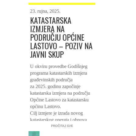
Šustić, pročelnica Područnog
ureda za katastar Dubrovnik gđa.
23. rujna, 2025.
Katja Bego, direktor Zavoda za
KATASTARSKA
fotogrametriju g. Filip Pavelić,
IZMJERA NA
pročelnica Upravnog odjela za
PODRUČJU OPĆINE
poslove župana i županijske
LASTOVO – POZIV NA
skupštine gđa. Žaklina Marević,
načelnici susjednih općina Blato
JAVNI SKUP
i Smokvica, g. Jurica Petković i
g. Ljubo Kunjašić, župnik don
U okviru provedbe Godišnjeg
Mišo Pecotić, načelnica Općine
programa katastarskih izmjera
Lastovo gđa. Anita Jančić Lešić,
građevinskih područja
pročelnica Jedinstvenog
za 2025. godinu započinje
upravnog odjela gđa. Antonia
katastarska izmjera na području
Frlan, vijećnici Općinskog vijeća
Općine Lastovo za katastarsku
te predstavnici institucija,
općinu Lastovo.
ustanova i udruga s područja
Cilj izmjere je izrada novog
Općine.
katastarskog operata i obnova
Sjednica je završila prigodnim
zemljišne knjige.
PROČITAJ SVE
kulturno-umjetničkim
Katastarsku izmjeru provodi