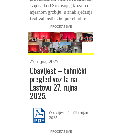
svijeća kod Središnjeg križa na
mjesnom groblju, u znak sjećanja
i zahvalnosti svim preminulim
mještanima. Potom je, u Kino
PROČITAJ SVE
sali, održana svečana sjednica
Općinskog vijeća Općine
Lastovo, koju je otvorio
predsjednik Vijeća, gospodin
Leo Katić.
25. rujna, 2025.
Svečanosti su nazočili brojni
Obavijest – tehnički
uvaženi gosti i uzvanici, među
pregled vozila na
kojima: predvoditelj
Lastovu 27. rujna
ovogodišnjeg misnog slavlja,
dubrovački biskup mons. Roko
2025.
Glasnović, izaslanik
Predsjednika Hrvatskog sabora i
zamjenik župana Dubrovačko-
Obavijest tehnički rujan
neretvanske županije g. Joško
2025
Cebalo, glavni ravnatelj Državne
geodetske uprave g. Antonio
PROČITAJ SVE