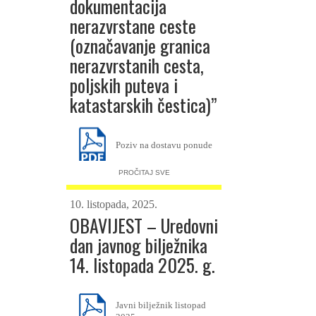
dokumentacija
nerazvrstane ceste
(označavanje granica
nerazvrstanih cesta,
poljskih puteva i
katastarskih čestica)”
Poziv na dostavu ponude
PROČITAJ SVE
Prilog 1 – Ponudbeni list
10. listopada, 2025.
OBAVIJEST – Uredovni
Prilog 2 – Troškovnik
dan javnog bilježnika
14. listopada 2025. g.
Prilog 3 – Izjava o
nekažnjavanju
Javni bilježnik listopad