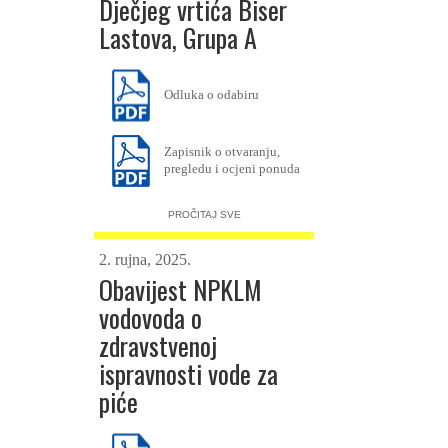
Dječjeg vrtića Biser
Lastova, Grupa A
Odluka o odabiru
Zapisnik o otvaranju,
pregledu i ocjeni ponuda
PROČITAJ SVE
2. rujna, 2025.
Obavijest NPKLM
vodovoda o
zdravstvenoj
ispravnosti vode za
piće