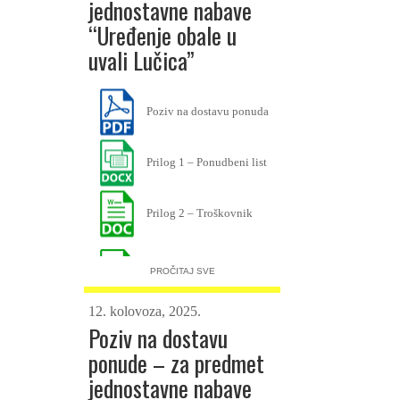
jednostavne nabave
Prilog 4 – Popis izvršenih
usluga
“Uređenje obale u
uvali Lučica”
Poziv na dostavu ponuda
Prilog 1 – Ponudbeni list
Prilog 2 – Troškovnik
Prilog 3 – Izjava o
PROČITAJ SVE
nekažnjavanju
12. kolovoza, 2025.
Poziv na dostavu
Prilog-4-Popis-izvrsenih-
usluga
ponude – za predmet
jednostavne nabave